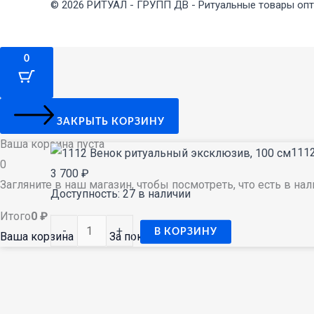
© 2026 РИТУАЛ - ГРУПП ДВ - Ритуальные товары опт
0
ЗАКРЫТЬ КОРЗИНУ
Ваша корзина пуста
Количество
111
0
товара
3 700
₽
Загляните в наш магазин, чтобы посмотреть, что есть в на
1112
Доступность:
27 в наличии
Венок
Итого
0
₽
-
+
ритуальный
В КОРЗИНУ
Ваша корзина пуста. За покупками →
эксклюзив,
100
см