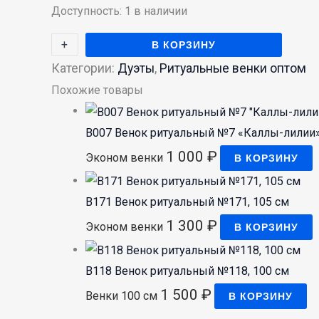
Доступность:
1 в наличии
+
-
В КОРЗИНУ
Категории:
Дуэты
,
Ритуальные венки оптом
Похожие товары
В007 Венок ритуальный №7 «Каллы-лилии»
1 000
₽
Эконом венки
В КОРЗИНУ
В171 Венок ритуальный №171, 105 см
1 300
₽
Эконом венки
В КОРЗИНУ
В118 Венок ритуальный №118, 100 см
1 500
₽
Венки 100 см
В КОРЗИНУ