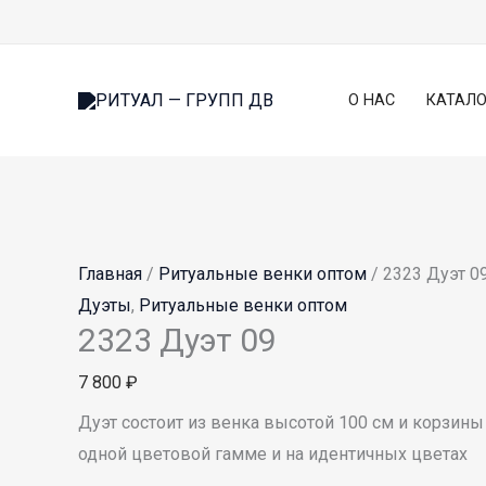
Перейти
Сумма
Количество
Эт
к
корзины:
товара
то
содержимому
2323
и
О НАС
КАТАЛО
Дуэт
не
09
ва
О
м
в
на
Главная
/
Ритуальные венки оптом
/ 2323 Дуэт 0
ст
Дуэты
,
Ритуальные венки оптом
то
2323 Дуэт 09
7 800
₽
Дуэт состоит из венка высотой 100 см и корзи
одной цветовой гамме и на идентичных цветах