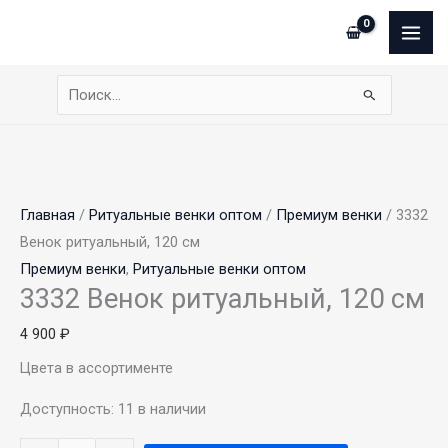
Перейти
Сумма
Количество
MAI
к
корзины:
товара
ME
содержимому
3332
Венок
Поиск:
ритуальный,
120
см
Главная
/
Ритуальные венки оптом
/
Премиум венки
/ 3332
Венок ритуальный, 120 см
Премиум венки
,
Ритуальные венки оптом
3332 Венок ритуальный, 120 см
4 900
₽
Цвета в ассортименте
Доступность:
11 в наличии