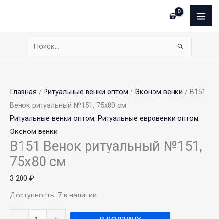
Перейти
Сумма
Количество
Этот
MAI
к
корзины:
товара
товар
ME
содержимому
В151
имеет
Венок
несколько
Поиск:
ритуальный
вариаций.
№151,
Опции
75х80
можно
Главная
/
Ритуальные венки оптом
/
Эконом венки
/ В151
см
выбрать
Венок ритуальный №151, 75х80 см
на
Ритуальные венки оптом
,
Ритуальные евровенки оптом
,
странице
Эконом венки
товара.
В151 Венок ритуальный №151,
75х80 см
3 200
₽
Доступность:
7 в наличии