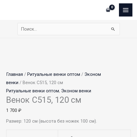
Перейти
Сумма
Количество
Этот
MAI
к
корзины:
товара
товар
ME
содержимому
Венок
имеет
С515,
несколько
Поиск:
120
вариаций.
см
Опции
можно
выбрать
на
Главная
/
Ритуальные венки оптом
/
Эконом
странице
венки
/ Венок С515, 120 см
товара.
Ритуальные венки оптом
,
Эконом венки
Венок С515, 120 см
1 700
₽
Размер: 120 см (высота без ножек 100 см).