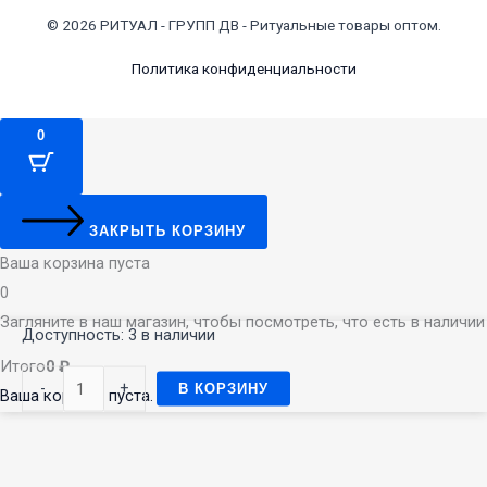
© 2026 РИТУАЛ - ГРУПП ДВ - Ритуальные товары оптом.
Политика конфиденциальности
0
ЗАКРЫТЬ КОРЗИНУ
Ваша корзина пуста
0
Загляните в наш магазин, чтобы посмотреть, что есть в наличии
Количество
Доступность:
3 в наличии
товара
Итого
0
₽
-
+
В КОРЗИНУ
Венок
Ваша корзина пуста. За покупками →
С648,
130
см