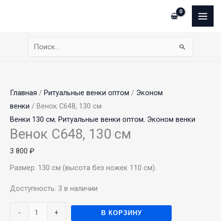
Перейти
Сумма
Количество
MAI
к
корзины:
товара
ME
содержимому
Венок
С648,
Поиск:
130
см
Главная
/
Ритуальные венки оптом
/
Эконом
венки
/ Венок С648, 130 см
Венки 130 см
,
Ритуальные венки оптом
,
Эконом венки
Венок С648, 130 см
3 800
₽
Размер: 130 см (высота без ножек 110 см).
Доступность:
3 в наличии
-
+
В КОРЗИНУ