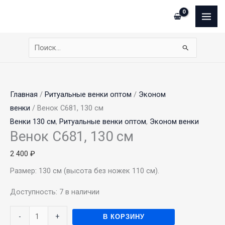
Перейти
Сумма
Количество
Этот
MAI
к
корзины:
товара
товар
ME
содержимому
Венок
имеет
С681,
несколько
Поиск:
130
вариаций.
см
Опции
можно
Главная
/
Ритуальные венки оптом
/
Эконом
выбрать
венки
/ Венок С681, 130 см
на
Венки 130 см
,
Ритуальные венки оптом
,
Эконом венки
странице
Венок С681, 130 см
товара.
2 400
₽
Размер: 130 см (высота без ножек 110 см).
Доступность:
7 в наличии
-
+
В КОРЗИНУ