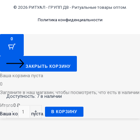
© 2026 РИТУАЛ - ГРУПП ДВ - Ритуальные товары оптом.
Политика конфиденциальности
0
ЗАКРЫТЬ КОРЗИНУ
Ваша корзина пуста
0
Загляните в наш магазин, чтобы посмотреть, что есть в наличии
Количество
Доступность:
7 в наличии
товара
Итого
0
₽
-
+
В КОРЗИНУ
Венок
Ваша корзина пуста. За покупками →
С681,
130
см