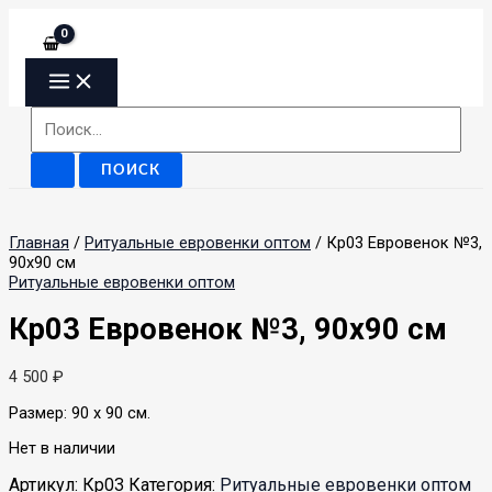
Перейти
Сумма
MAIN
MENU
к
корзины:
содержимому
Поиск:
Главная
/
Ритуальные евровенки оптом
/ Кр03 Евровенок №3,
90х90 см
Ритуальные евровенки оптом
Кр03 Евровенок №3, 90х90 см
4 500
₽
Размер: 90 x 90 см.
Нет в наличии
Артикул:
Кр03
Категория:
Ритуальные евровенки оптом